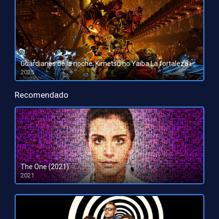
Guardianes de la noche: Kimetsu no Yaiba La fortaleza infinita
2025
HD 1080pHD 720p
Recomendado
The One (2021)
2021