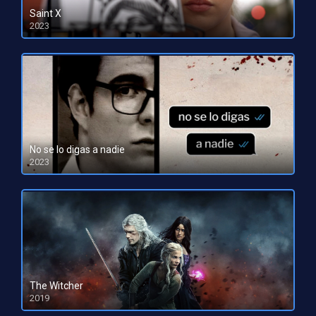
Saint X
2023
HD 1080pHD 720p
No se lo digas a nadie
2023
HD 1080pHD 720p
The Witcher
2019
HD 1080pHD 720p