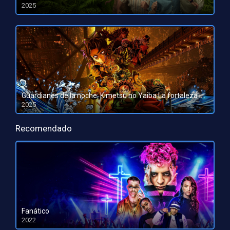
2025
HD 1080pHD 720p
Guardianes de la noche: Kimetsu no Yaiba La fortaleza infinita
2025
HD 1080pHD 720p
Recomendado
Fanático
2022
HD 1080pHD 720p