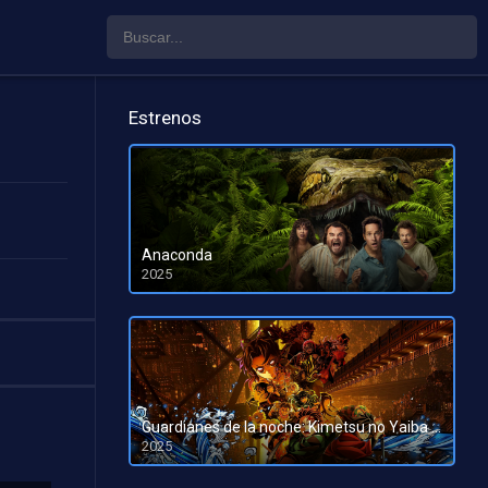
Estrenos
Anaconda
2025
HD 1080pHD 720p
Guardianes de la noche: Kimetsu no Yaiba La fortaleza infinita
2025
HD 1080pHD 720p