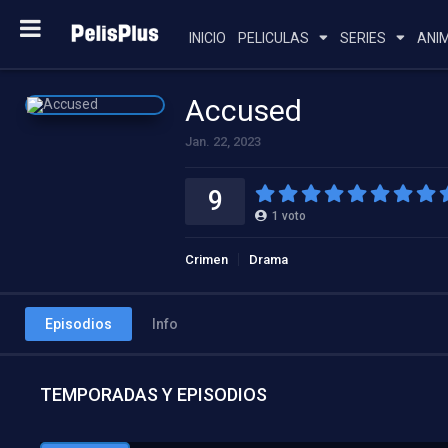
INICIO
PELICULAS
SERIES
ANI
Accused
Jan. 22, 2023
9
1
voto
Crimen
Drama
Episodios
Info
TEMPORADAS Y EPISODIOS