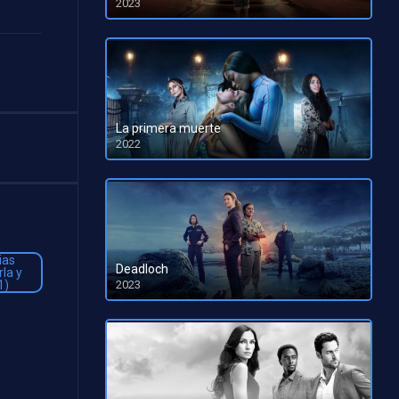
2023
HD 1080pHD 720p
La primera muerte
2022
HD 1080pHD 720p
Deadloch
2023
HD 1080pHD 720p