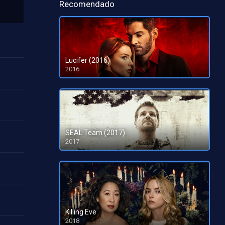
Recomendado
Lucifer (2016)
2016
SEAL Team (2017)
2017
Killing Eve
2018