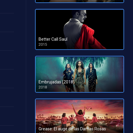
HD 1080pHD 720p
Better Call Saul
2015
HD 1080pHD 720p
Embrujadas (2018)
2018
Grease: El auge de las Damas Rosas