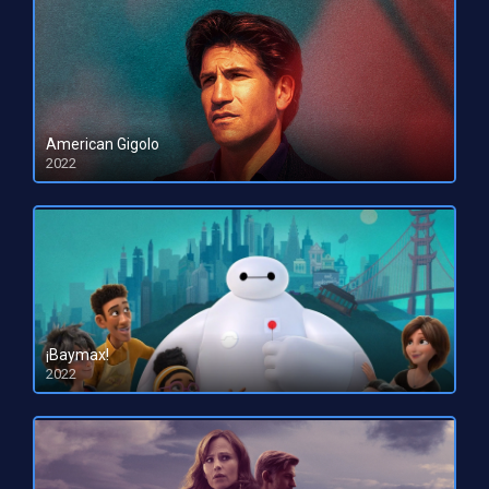
American Gigolo
2022
HD 1080pHD 720p
¡Baymax!
2022
HD 1080pHD 720p