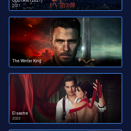
ODDTAXI (2021)
2021
The Winter King
HD 1080pHD 720p
El sastre
2023
HD 1080pHD 720p