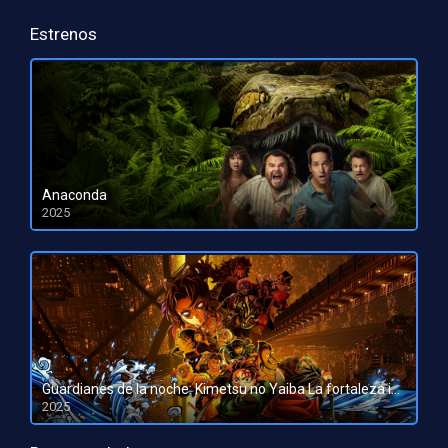
Estrenos
Anaconda
2025
HD 1080pHD 720p
Guardianes de la noche: Kimetsu no Yaiba La fortaleza infinita
2025
HD 1080pHD 720p