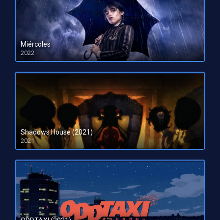
Miércoles
2022
HD 1080pHD 720p
Shadows House (2021)
2021