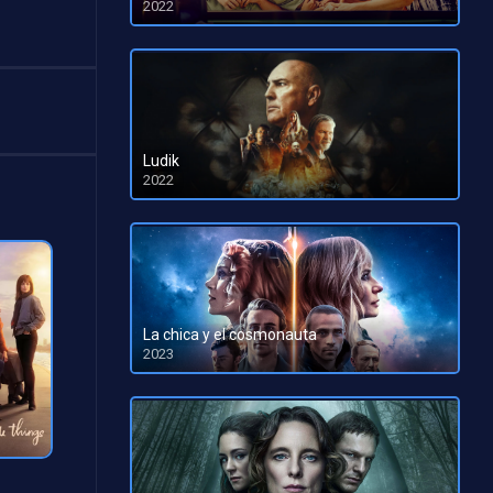
2022
HD 1080pHD 720p
Ludik
2022
HD 1080pHD 720p
La chica y el cosmonauta
2023
HD 1080pHD 720p