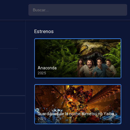
Estrenos
Anaconda
2025
HD 1080pHD 720p
Guardianes de la noche: Kimetsu no Yaiba La fortaleza infinita
2025
HD 1080pHD 720p