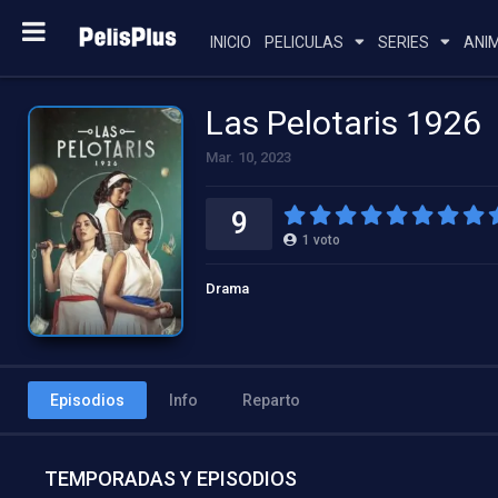
INICIO
PELICULAS
SERIES
ANI
Las Pelotaris 1926
Mar. 10, 2023
9
1
voto
Drama
Episodios
Info
Reparto
TEMPORADAS Y EPISODIOS