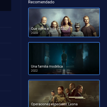
Recomendado
Que viene el lobo (2020)
2020
Una familia modélica
2022
HD 1080pHD 720p
Operaciones especiales: Leona