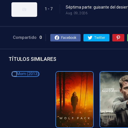
Séptima parte: guisante del desier
1 - 7
Aug. 09, 2026
Compartido
0
Facebook
Twitter
TÍTULOS SIMILARES