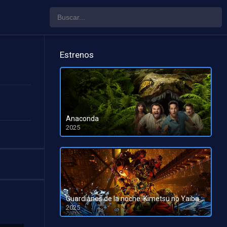
Estrenos
Anaconda
2025
HD 1080pHD 720p
Guardianes de la noche: Kimetsu no Yaiba La fortaleza infinita
2025
HD 1080pHD 720p