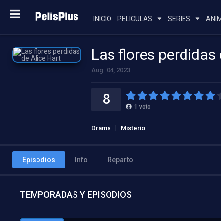
INICIO
PELICULAS
SERIES
ANI
Las flores perdidas 
Aug. 04, 2023
8
1
voto
Drama
Misterio
Episodios
Info
Reparto
TEMPORADAS Y EPISODIOS