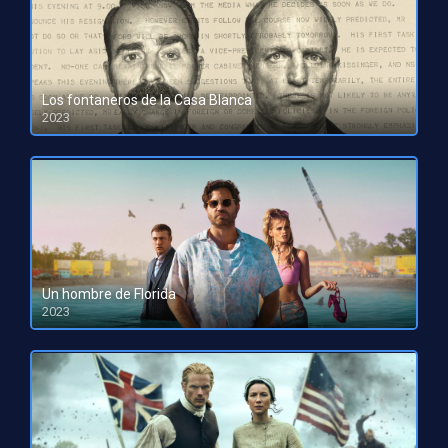
Los fontaneros de la Casa Blanca
2023
HD 1080pHD 720p
Un hombre de Florida
2023
HD 1080pHD 720p