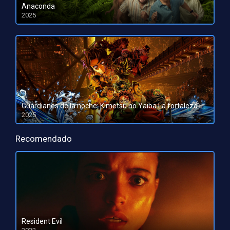
Anaconda
2025
HD 1080pHD 720p
Guardianes de la noche: Kimetsu no Yaiba La fortaleza infinita
2025
HD 1080pHD 720p
Recomendado
Resident Evil