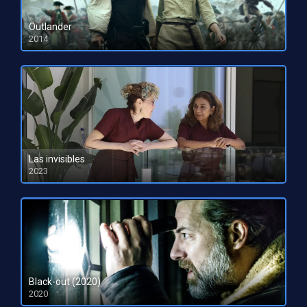
Outlander
2014
HD 1080pHD 720p
Las invisibles
2023
HD 1080pHD 720p
Black-out (2020)
2020