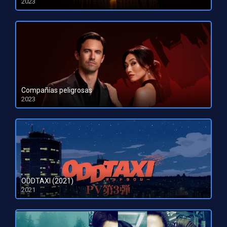
2023
HD 1080pHD 720p
Compañías peligrosas
2023
HD 1080pHD 720p
ODDTAXI (2021)
2021