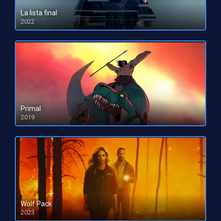
La lista final
2022
HD 1080pHD 720p
Primal
2019
HD 1080pHD 720p
Wolf Pack
2023
HD 1080pHD 720p