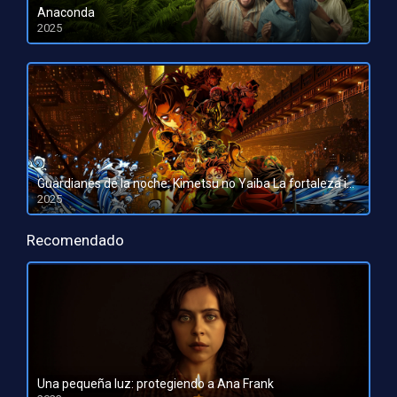
Anaconda
2025
HD 1080pHD 720p
Guardianes de la noche: Kimetsu no Yaiba La fortaleza infinita
2025
HD 1080pHD 720p
Recomendado
Una pequeña luz: protegiendo a Ana Frank