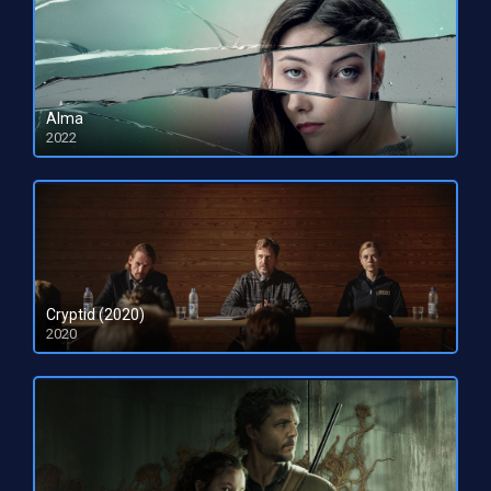
Alma
2022
HD 1080pHD 720p
Cryptid (2020)
2020