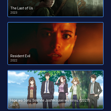
The Last of Us
2023
HD 1080pHD 720p
Resident Evil
2022
HD 1080pHD 720p
Hige wo Soru. Soshite Joshikousei wo Hirou. (2021)
2021