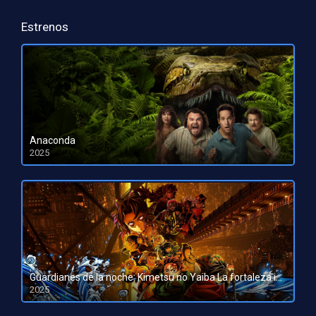
Estrenos
Anaconda
2025
HD 1080pHD 720p
Guardianes de la noche: Kimetsu no Yaiba La fortaleza infinita
2025
HD 1080pHD 720p