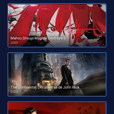
Mahou Shoujo Magical Destroyers
2023
HD 1080pHD 720p
The Continental: Del universo de John Wick
2023
HD 1080pHD 720p