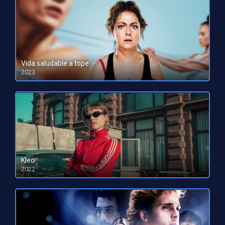
Vida saludable a tope
2023
HD 1080pHD 720p
Kleo
2022
HD 1080pHD 720p