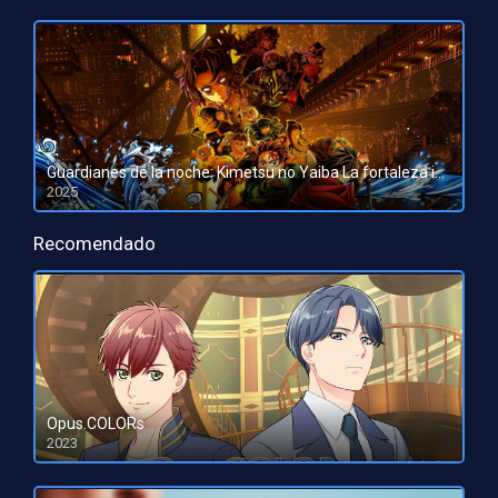
Guardianes de la noche: Kimetsu no Yaiba La fortaleza infinita
2025
HD 1080pHD 720p
Recomendado
Opus.COLORs
2023
HD 1080pHD 720p