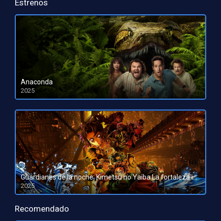
Estrenos
Anaconda
2025
HD 1080pHD 720p
Guardianes de la noche: Kimetsu no Yaiba La fortaleza infinita
2025
HD 1080pHD 720p
Recomendado