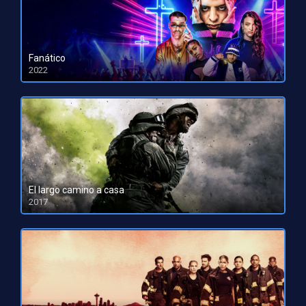
Fanático
2022
HD 1080pHD 720p
El largo camino a casa
2017
HD 1080pHD 720p