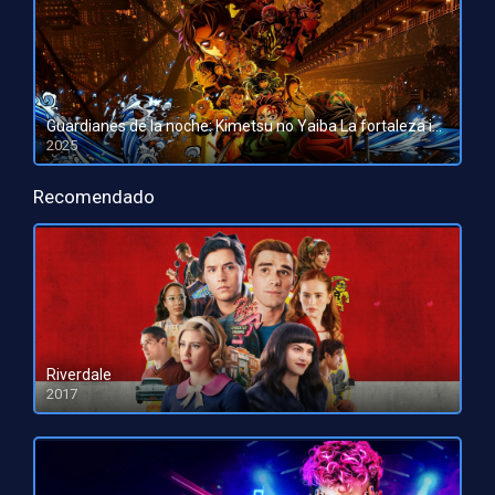
Guardianes de la noche: Kimetsu no Yaiba La fortaleza infinita
2025
HD 1080pHD 720p
Recomendado
Riverdale
2017
HD 1080pHD 720p