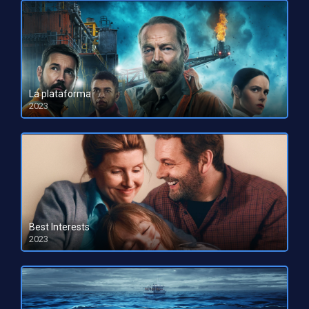
La plataforma
2023
HD 1080pHD 720p
Best Interests
2023
HD 1080pHD 720p