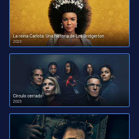
La reina Carlota: Una historia de Los Bridgerton
2023
HD 1080pHD 720p
Círculo cerrado
2023
HD 1080pHD 720p