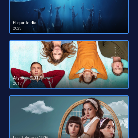
El quinto día
2023
HD 1080pHD 720p
Atypical (2017)
2017
Las Pelotaris 1926