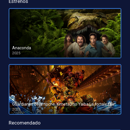
Estrenos
Anaconda
2025
HD 1080pHD 720p
Guardianes de la noche: Kimetsu no Yaiba La fortaleza infinita
2025
HD 1080pHD 720p
Recomendado