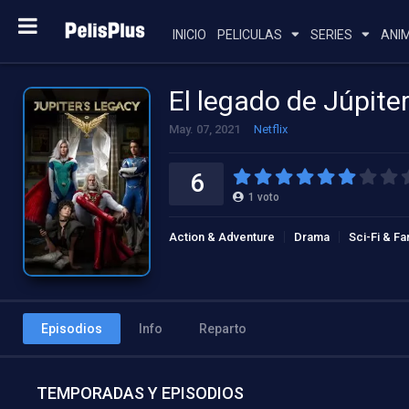
INICIO
PELICULAS
SERIES
ANI
El legado de Júpite
May. 07, 2021
Netflix
6
1
voto
Action & Adventure
Drama
Sci-Fi & Fa
Episodios
Info
Reparto
TEMPORADAS Y EPISODIOS