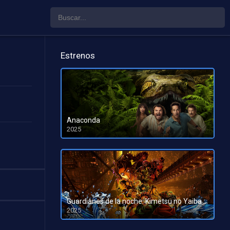
Estrenos
Anaconda
2025
HD 1080pHD 720p
Guardianes de la noche: Kimetsu no Yaiba La fortaleza infinita
2025
HD 1080pHD 720p