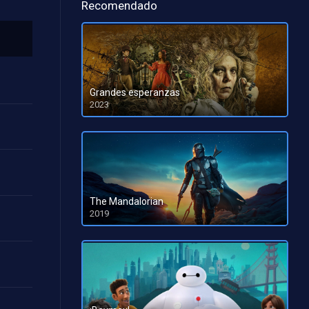
Recomendado
Grandes esperanzas
2023
HD 1080pHD 720p
The Mandalorian
2019
HD 1080pHD 720p