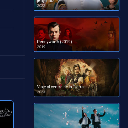
¡Baymax!
2022
HD 1080pHD 720p
Pennyworth (2019)
2019
Viaje al centro de la Tierra
2023
HD 1080pHD 720p