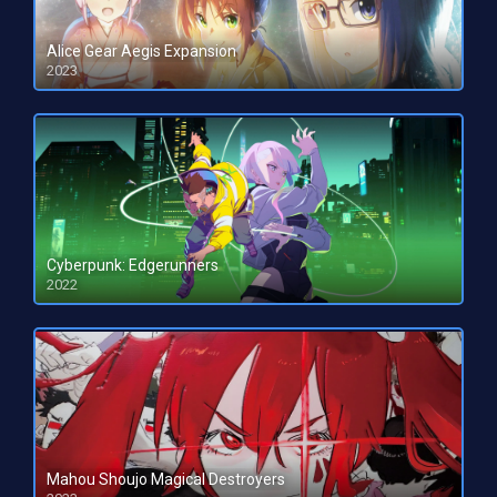
Alice Gear Aegis Expansion
2023
HD 1080pHD 720p
Cyberpunk: Edgerunners
2022
HD 1080pHD 720p
Mahou Shoujo Magical Destroyers