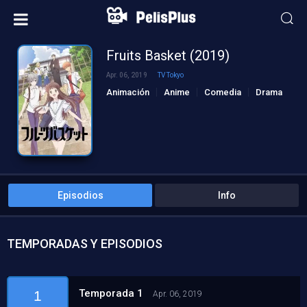
Fruits Basket (2019)
Apr. 06, 2019
TV Tokyo
Animación
Anime
Comedia
Drama
Episodios
Info
TEMPORADAS Y EPISODIOS
Temporada 1
1
Apr. 06, 2019