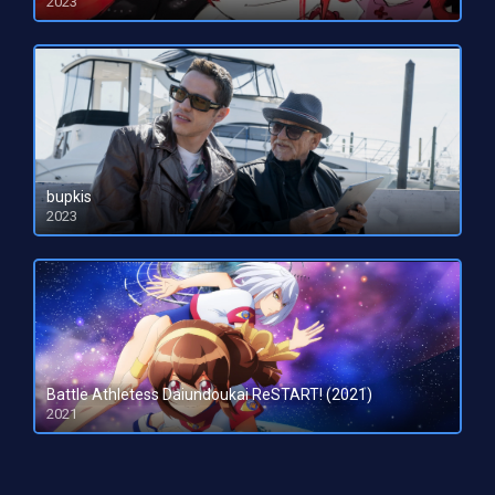
2023
HD 1080pHD 720p
bupkis
2023
HD 1080pHD 720p
Battle Athletess Daiundoukai ReSTART! (2021)
2021