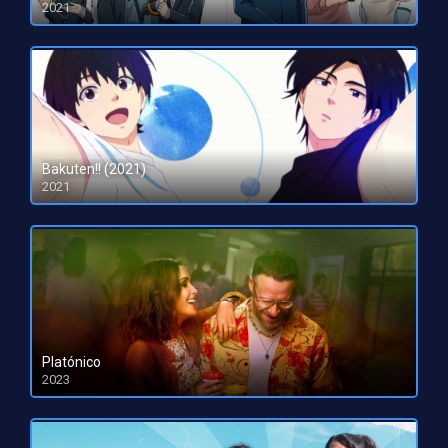
2021
Bakuten!! (2021)
2021
Platónico
2023
HD 1080pHD 720p