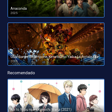
Anaconda
2025
HD 1080pHD 720p
Guardianes de la noche: Kimetsu no Yaiba La fortaleza infinita
2025
HD 1080pHD 720p
Recomendado
Koi to Yobu ni wa Kimochi Warui (2021)