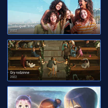
Todo igual…o no
2022
HD 1080pHD 720p
Gry rodzinne
2022
HD 1080pHD 720p