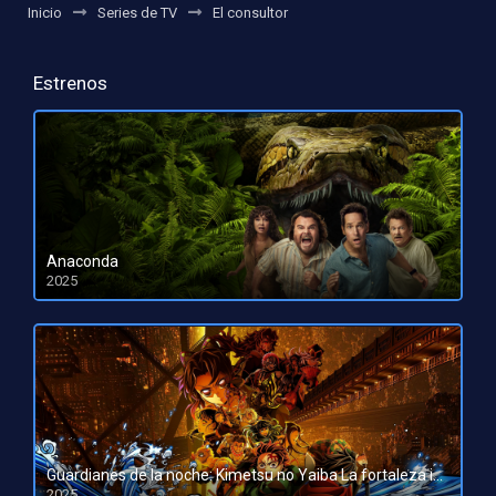
Inicio
Series de TV
El consultor
Estrenos
Anaconda
2025
HD 1080pHD 720p
Guardianes de la noche: Kimetsu no Yaiba La fortaleza infinita
2025