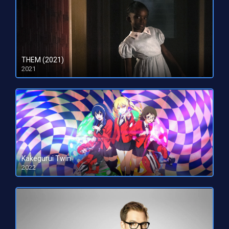
THEM (2021)
2021
Kakegurui Twin
2022
HD 1080pHD 720p