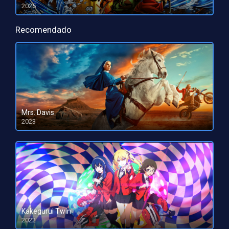
2025
HD 1080pHD 720p
Recomendado
Mrs. Davis
2023
HD 1080pHD 720p
Kakegurui Twin
2022
HD 1080pHD 720p