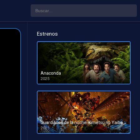
Estrenos
Anaconda
2025
HD 1080pHD 720p
Guardianes de la noche: Kimetsu no Yaiba La fortaleza infinita
2025
HD 1080pHD 720p