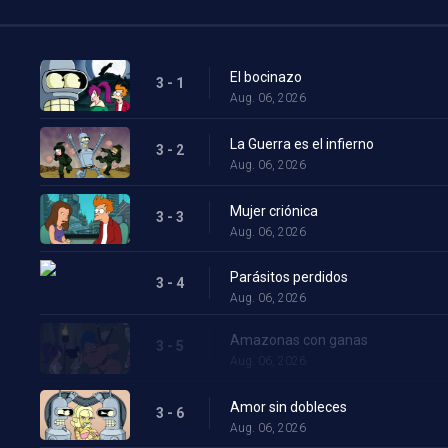
El bocinazo
3 - 1
Aug. 06, 2026
La Guerra es el infierno
3 - 2
Aug. 06, 2026
Mujer criónica
3 - 3
Aug. 06, 2026
Parásitos perdidos
3 - 4
Aug. 06, 2026
Amazonas con ganas
3 - 5
Aug. 06, 2026
Amor sin dobleces
3 - 6
Aug. 06, 2026