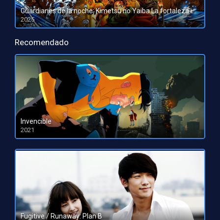
Guardianes de la noche: Kimetsu no Yaiba La fortaleza infinita
2025
HD 1080pHD 720p
Recomendado
Invencible
2021
HD 1080pHD 720p
Fugitive / Runaway: Plan B