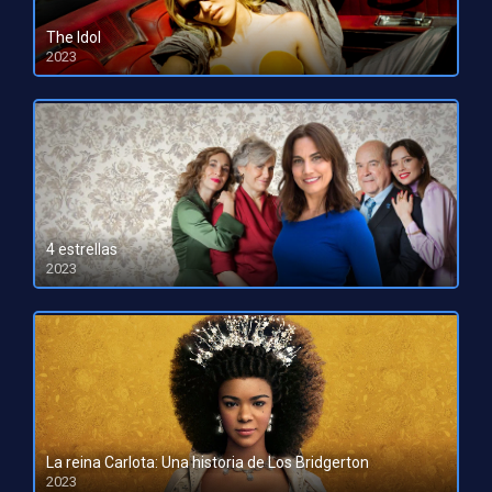
The Idol
2023
HD 1080pHD 720p
4 estrellas
2023
HD 1080pHD 720p
La reina Carlota: Una historia de Los Bridgerton
2023
HD 1080pHD 720p