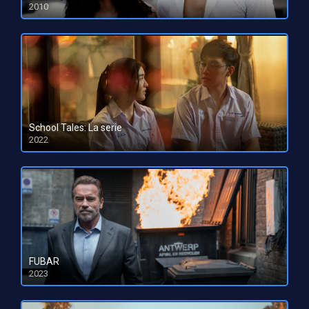
2010
HD 1080pHD 720p
School Tales: La serie
2022
HD 1080pHD 720p
FUBAR
2023
HD 1080pHD 720p