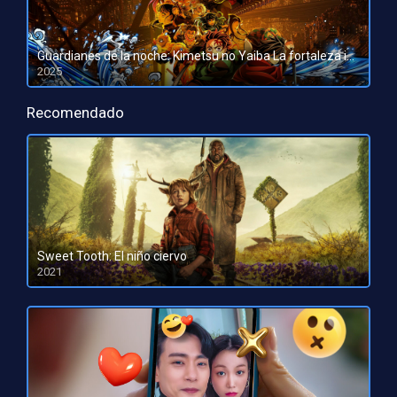
Guardianes de la noche: Kimetsu no Yaiba La fortaleza infinita
2025
HD 1080pHD 720p
Recomendado
Sweet Tooth: El niño ciervo
2021
HD 1080pHD 720p