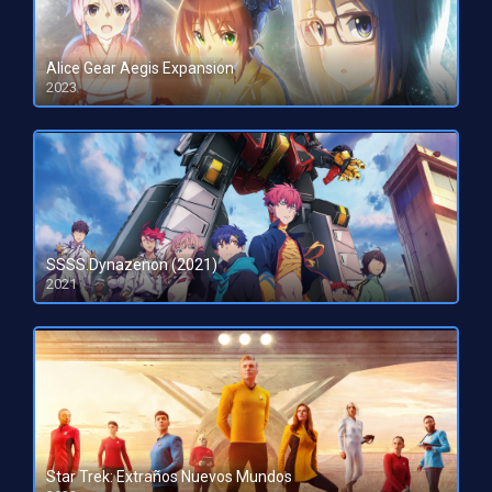
Alice Gear Aegis Expansion
2023
HD 1080pHD 720p
SSSS.Dynazenon (2021)
2021
Star Trek: Extraños Nuevos Mundos