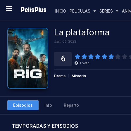
INICIO
PELICULAS
SERIES
ANI
La plataforma
Jan. 06, 2023
6
1
voto
Drama
Misterio
Episodios
Info
Reparto
TEMPORADAS Y EPISODIOS