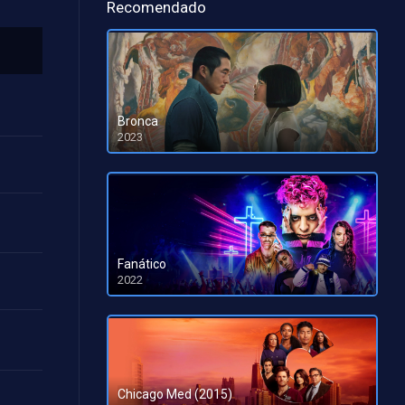
Recomendado
Bronca
2023
HD 1080pHD 720p
Fanático
2022
HD 1080pHD 720p
Chicago Med (2015)