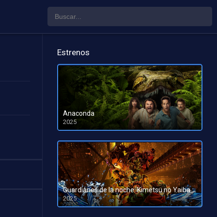
Estrenos
Anaconda
2025
HD 1080pHD 720p
Guardianes de la noche: Kimetsu no Yaiba La fortaleza infinita
2025
HD 1080pHD 720p