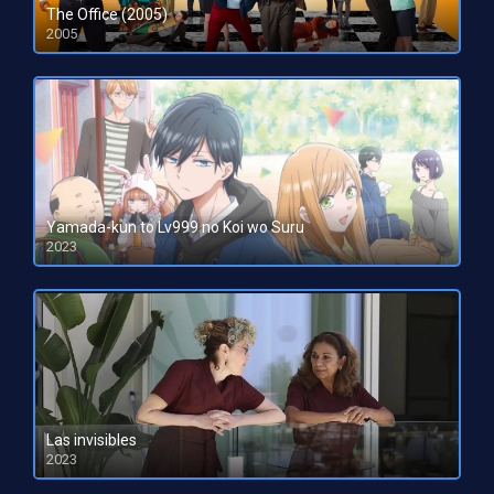
The Office (2005)
2005
Yamada-kun to Lv999 no Koi wo Suru
2023
HD 1080pHD 720p
Las invisibles
2023
HD 1080pHD 720p