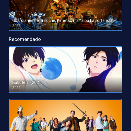
Guardianes de la noche: Kimetsu no Yaiba La fortaleza infinita
2025
HD 1080pHD 720p
Recomendado
Bakuten!! (2021)
2021