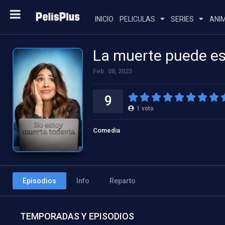
INICIO
PELICULAS
SERIES
ANI
La muerte puede es
Feb. 08, 2023
9
1
voto
Comedia
Episodios
Info
Reparto
TEMPORADAS Y EPISODIOS