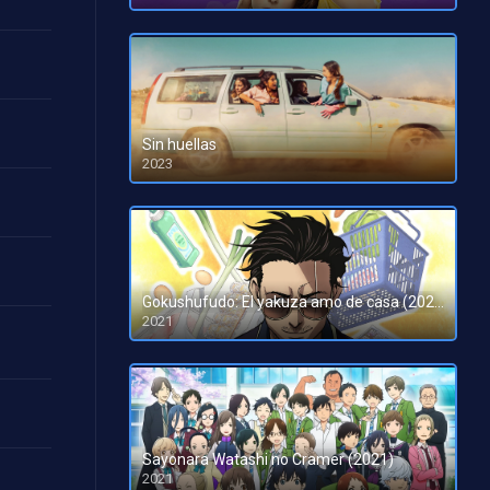
Sin huellas
2023
HD 1080pHD 720p
Gokushufudo: El yakuza amo de casa (2021)
2021
Sayonara Watashi no Cramer (2021)
2021