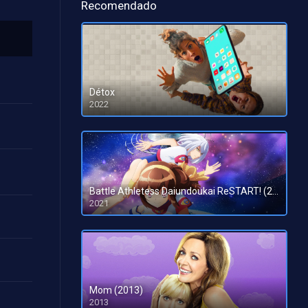
Recomendado
Détox
2022
HD 1080pHD 720p
Battle Athletess Daiundoukai ReSTART! (2021)
2021
Mom (2013)
2013