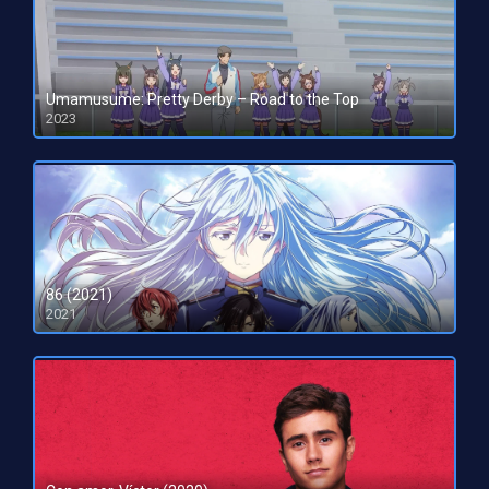
Umamusume: Pretty Derby – Road to the Top
2023
HD 1080pHD 720p
86 (2021)
2021