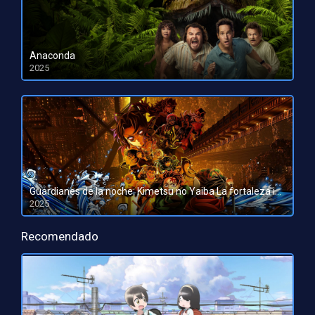
Anaconda
2025
HD 1080pHD 720p
Guardianes de la noche: Kimetsu no Yaiba La fortaleza infinita
2025
HD 1080pHD 720p
Recomendado