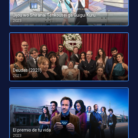
Jijou wo Shiranai Tenkousei ga Guigui Kuru.
2023
HD 1080pHD 720p
Deudas (2021)
2021
El premio de tu vida
2023