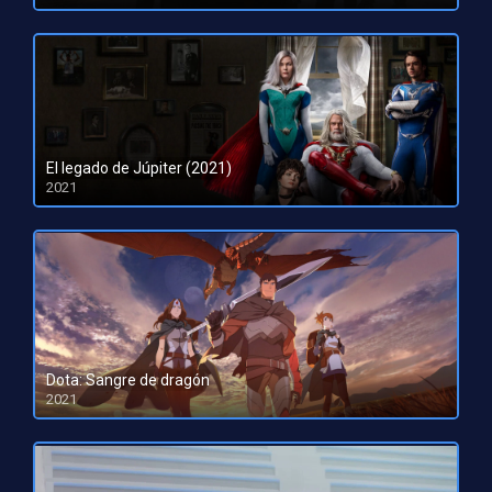
HD 1080pHD 720p
El legado de Júpiter (2021)
2021
Dota: Sangre de dragón
2021
HD 1080pHD 720p