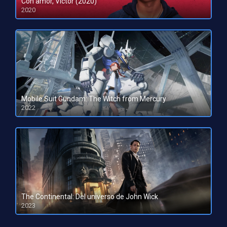
Con amor, Víctor (2020)
2020
Mobile Suit Gundam: The Witch from Mercury
2022
HD 1080pHD 720p
The Continental: Del universo de John Wick
2023
HD 1080pHD 720p