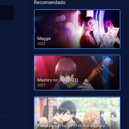
Recomendado
Maggie
2022
HD 1080pHD 720p
Mashiro no Oto (2021)
2021
Yamada-kun to Lv999 no Koi wo Suru