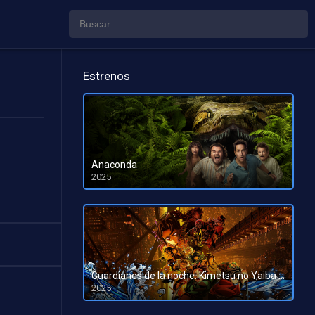
Estrenos
Anaconda
2025
HD 1080pHD 720p
Guardianes de la noche: Kimetsu no Yaiba La fortaleza infinita
2025
HD 1080pHD 720p