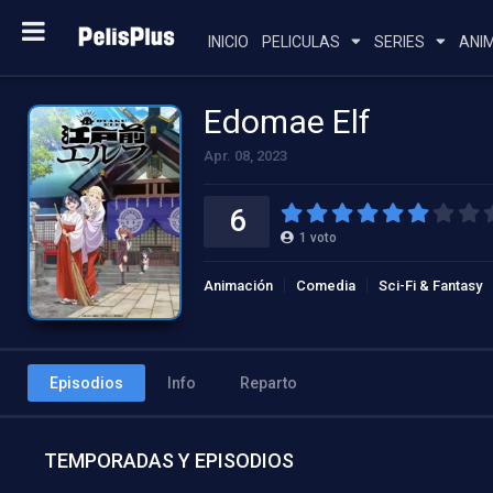
INICIO
PELICULAS
SERIES
ANI
Edomae Elf
Apr. 08, 2023
6
1
voto
Animación
Comedia
Sci-Fi & Fantasy
Episodios
Info
Reparto
TEMPORADAS Y EPISODIOS