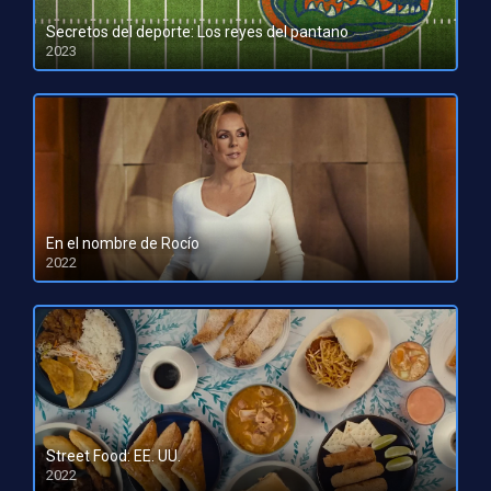
Secretos del deporte: Los reyes del pantano
2023
HD 1080pHD 720p
En el nombre de Rocío
2022
HD 1080pHD 720p
Street Food: EE. UU.
2022
HD 1080pHD 720p