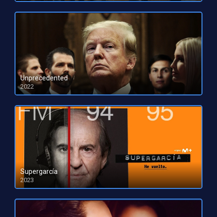
Unprecedented
2022
HD 1080pHD 720p
Supergarcía
2023
HD 1080pHD 720p