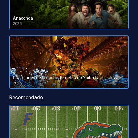
Anaconda
2025
HD 1080pHD 720p
Guardianes de la noche: Kimetsu no Yaiba La fortaleza infinita
2025
HD 1080pHD 720p
Recomendado