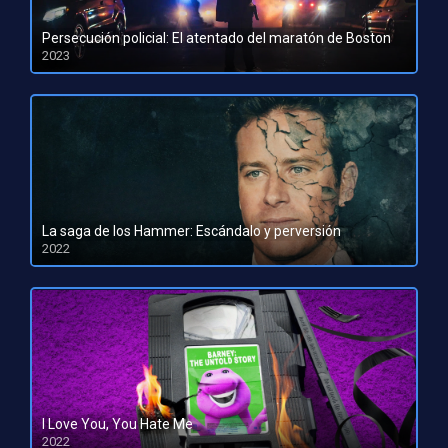
Persecución policial: El atentado del maratón de Boston
2023
HD 1080pHD 720p
La saga de los Hammer: Escándalo y perversión
2022
HD 1080pHD 720p
I Love You, You Hate Me
2022