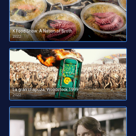
K Food Show: A Nation of Broth
2022
HD 1080pHD 720p
La gran chapuza: Woodstock 1999
2022
HD 1080pHD 720p