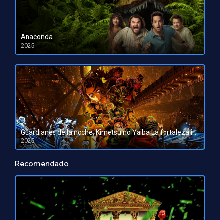
Anaconda
2025
HD 1080pHD 720p
Guardianes de la noche: Kimetsu no Yaiba La fortaleza infinita
2025
HD 1080pHD 720p
Recomendado