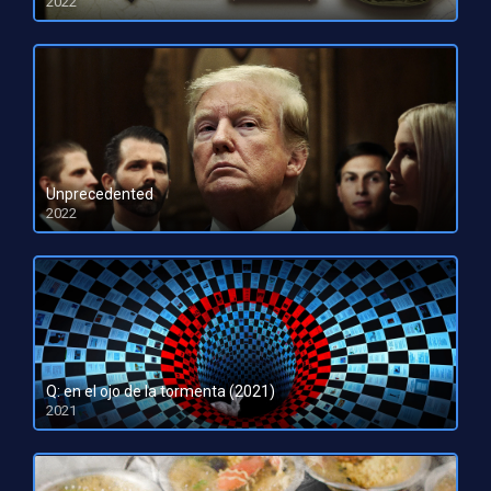
2022
HD 1080pHD 720p
Unprecedented
2022
HD 1080pHD 720p
Q: en el ojo de la tormenta (2021)
2021