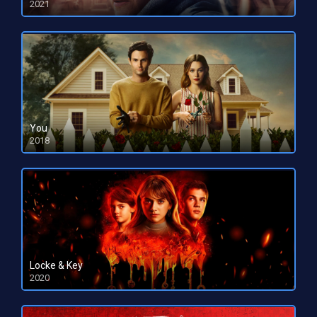
2021
You
2018
HD 1080pHD 720p
Locke & Key
2020
HD 1080pHD 720p