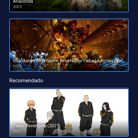
Anaconda
2025
HD 1080pHD 720p
Guardianes de la noche: Kimetsu no Yaiba La fortaleza infinita
2025
HD 1080pHD 720p
Recomendado
Tokyo Revengers (2021)
2021