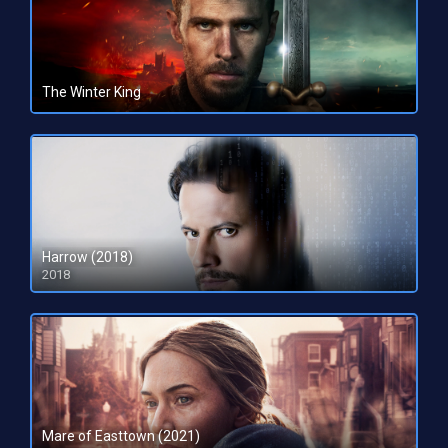
The Winter King
HD 1080pHD 720p
Harrow (2018)
2018
Mare of Easttown (2021)