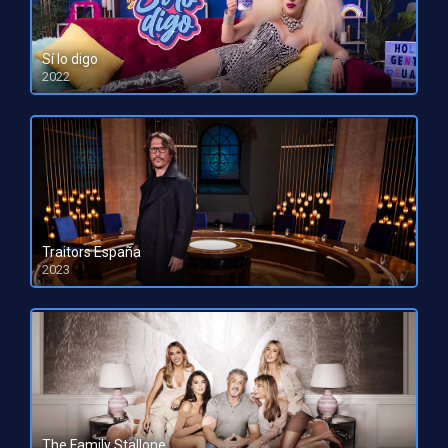
Sí lo digo
2022
HD 1080pHD 720p
Traitors España
2023
HD 1080pHD 720p
The Family Stallone