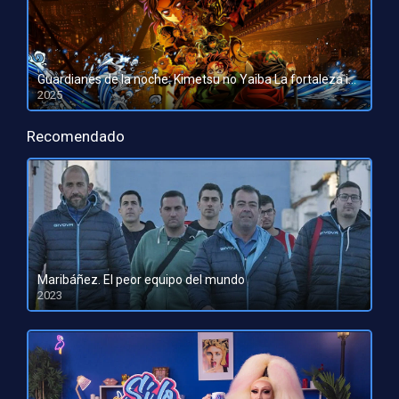
Guardianes de la noche: Kimetsu no Yaiba La fortaleza infinita
2025
HD 1080pHD 720p
Recomendado
Maribáñez. El peor equipo del mundo
2023
HD 1080pHD 720p