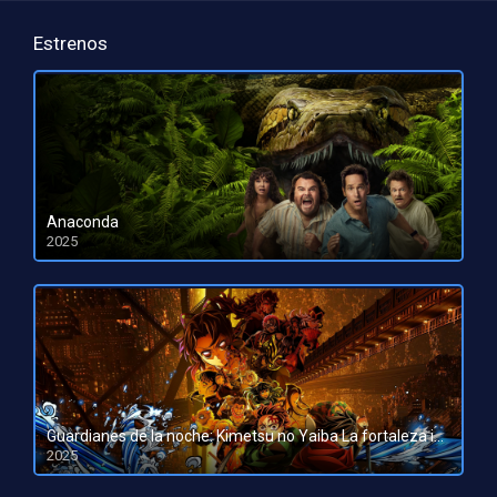
Estrenos
Anaconda
2025
HD 1080pHD 720p
Guardianes de la noche: Kimetsu no Yaiba La fortaleza infinita
2025
HD 1080pHD 720p