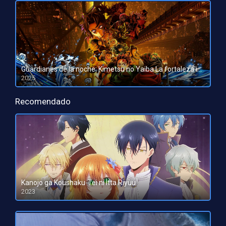
Guardianes de la noche: Kimetsu no Yaiba La fortaleza infinita
2025
HD 1080pHD 720p
Recomendado
Kanojo ga Koushaku-Tei ni Itta Riyuu
2023
HD 1080pHD 720p