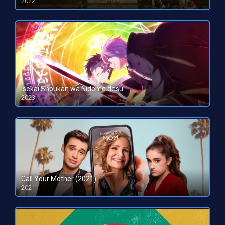
2022
HD 1080pHD 720p
Isekai Shoukan wa Nidome desu
2023
HD 1080pHD 720p
Call Your Mother (2021)
2021