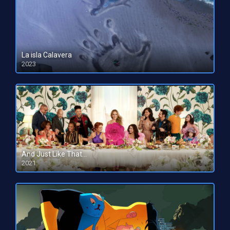
La isla Calavera
2023
HD 1080pHD 720p
And Just Like That…
2021
HD 1080pHD 720p