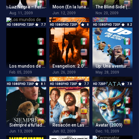
Luz Negra – Fernanda Takai Ao Vivo
Moon (En la luna) (2009)
The Blind Side (Un sueño posible) (2009)
Aug. 11, 2009
Jun. 12, 2009
Nov. 20, 2009
HD 1080PHD 720P
7.7
HD 1080PHD 720P
8
HD 1080PHD 720P
8.2
Los mundos de Coraline (2009)
Evangelion: 2.0 You Can (Not) Advance (2009)
Up: Una aventura de altura (2009)
Feb. 05, 2009
Jun. 26, 2009
May. 28, 2009
HD 1080PHD 720P
8.1
HD 1080PHD 720P
7.7
HD 720P
7.8
Siempre a tu lado (Hachiko) (2009)
Resacón en Las Vegas (Qué pasó ayer?) (2009)
Avatar (2009)
Jun. 13, 2009
Jun. 02, 2009
Dec. 10, 2009