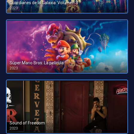
Guardianes de la Galaxia: Volumen 3
2023
HD 1080pHD 720p
Súper Mario Bros: La película
2023
HD 1080pHD 720p
Sound of Freedom
2023
HD 1080pHD 720p