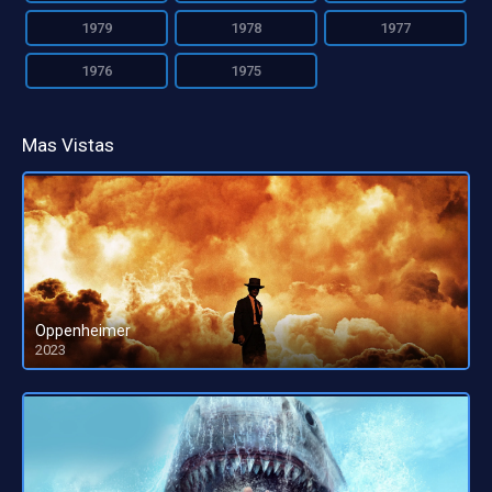
1979
1978
1977
1976
1975
Mas Vistas
Oppenheimer
2023
HD 1080pHD 720p