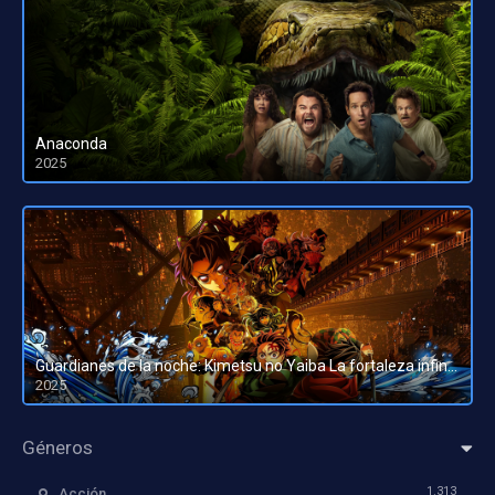
Anaconda
2025
HD 1080pHD 720p
Guardianes de la noche: Kimetsu no Yaiba La fortaleza infinita
2025
HD 1080pHD 720p
Géneros
1.313
Acción