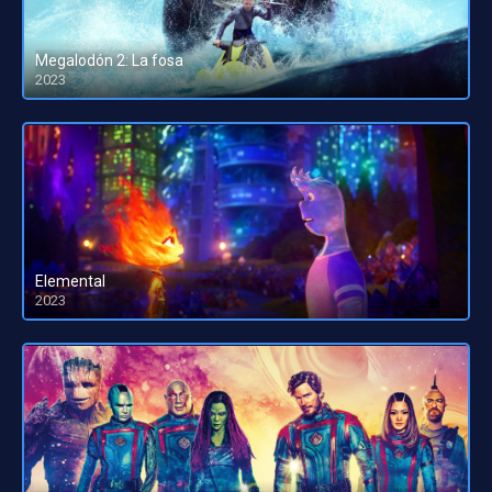
Megalodón 2: La fosa
2023
HD 1080pHD 720p
Elemental
2023
HD 1080pHD 720p