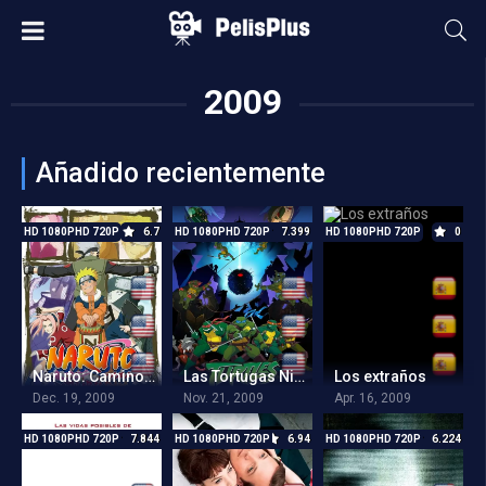
2009
Añadido recientemente
HD 1080PHD 720P
6.7
HD 1080PHD 720P
7.399
HD 1080PHD 720P
0
Naruto: Caminos Cruzados OVA
Las Tortugas Ninja: Turtles Forever
Los extraños
Dec. 19, 2009
Nov. 21, 2009
Apr. 16, 2009
HD 1080PHD 720P
7.844
HD 1080PHD 720P
6.94
HD 1080PHD 720P
6.224