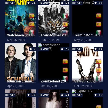
HD 720P
7.6
HD 720P
6.0
HD 720P
6.5
Watchmen (2009)
Transformers: La venganza de los caídos (2009)
Terminator: Salvation (2009)
Mar. 05, 2009
Jun. 19, 2009
May. 20, 2009
7
HD 720P
7.6
HD 720P
6.0
Intuicion criminal (2009)
Zombieland (2009)
Saw VI (2009)
Apr. 21, 2009
Oct. 07, 2009
Oct. 22, 2009
HD 720P
5.4
HD 720P
6.0
HD 720P
4.7