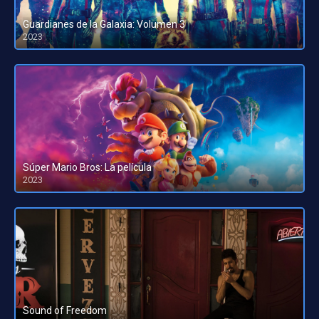
Guardianes de la Galaxia: Volumen 3
2023
HD 1080pHD 720p
Súper Mario Bros: La película
2023
HD 1080pHD 720p
Sound of Freedom