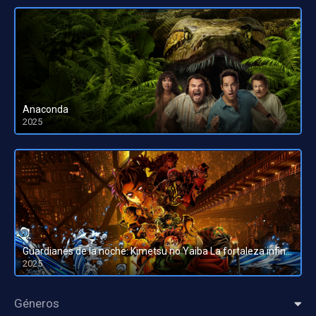
Anaconda
2025
HD 1080pHD 720p
Guardianes de la noche: Kimetsu no Yaiba La fortaleza infinita
2025
HD 1080pHD 720p
Géneros