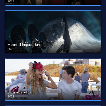
2023
HD 1080pHD 720p
Moonfall: Impacto lunar
2022
HD 1080pHD 720p
Sin malos rollos
2023
HD 1080pHD 720p