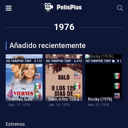
1976
Añadido recientemente
HD 1080PHD 720P
6.113
HD 1080PHD 720P
6.472
HD 1080PHD 720P
8.1
Viernes loco
Saló, o los 120 días de Sodoma
Rocky (1976)
Dec. 17, 1976
Jan. 10, 1976
Nov. 21, 1976
Estrenos