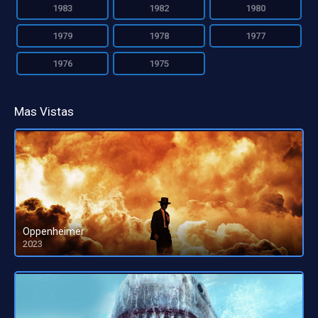
1983
1982
1980
1979
1978
1977
1976
1975
Mas Vistas
Oppenheimer
2023
HD 1080pHD 720p