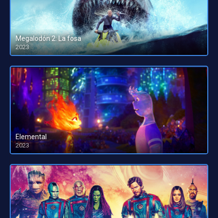
Megalodón 2: La fosa
2023
HD 1080pHD 720p
Elemental
2023
HD 1080pHD 720p