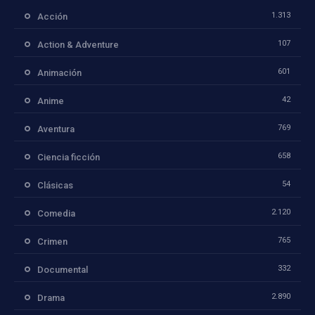
1.313
Acción
107
Action & Adventure
601
Animación
42
Anime
769
Aventura
658
Ciencia ficción
54
Clásicas
2.120
Comedia
765
Crimen
332
Documental
2.890
Drama