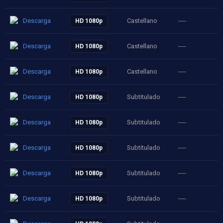
Descarga
Castellano
----
HD 1080p
Descarga
Castellano
----
HD 1080p
Descarga
Castellano
----
HD 1080p
Descarga
Subtitulado
----
HD 1080p
Descarga
Subtitulado
----
HD 1080p
Descarga
Subtitulado
----
HD 1080p
Descarga
Subtitulado
----
HD 1080p
Descarga
Subtitulado
----
HD 1080p