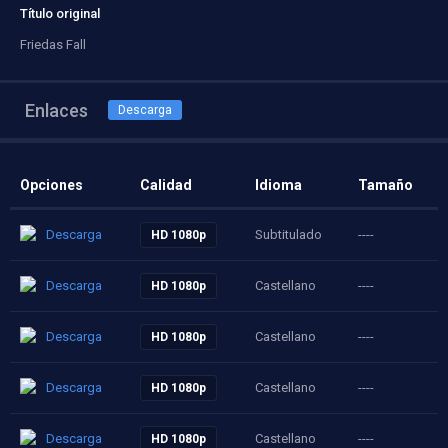
Título original
Friedas Fall
Enlaces
Descarga
Opciones
Calidad
Idioma
Tamaño
Descarga
Subtitulado
----
HD 1080p
Descarga
Castellano
----
HD 1080p
Descarga
Castellano
----
HD 1080p
Descarga
Castellano
----
HD 1080p
Descarga
Castellano
----
HD 1080p