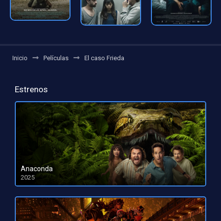
Inicio
Películas
El caso Frieda
Estrenos
Anaconda
2025
HD 1080pHD 720p