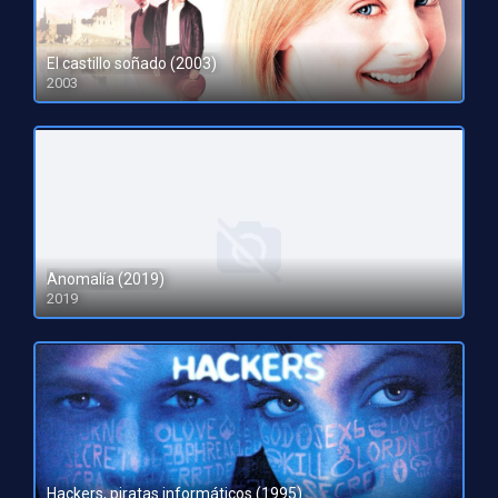
El castillo soñado (2003)
2003
HD 720p
Anomalía (2019)
2019
HD 1080pHD 720p
Hackers, piratas informáticos (1995)