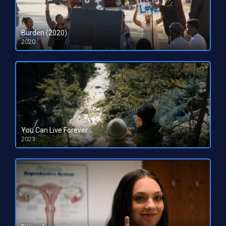
Burden (2020)
2020
HD 720p
You Can Live Forever
2023
HD 1080pHD 720p