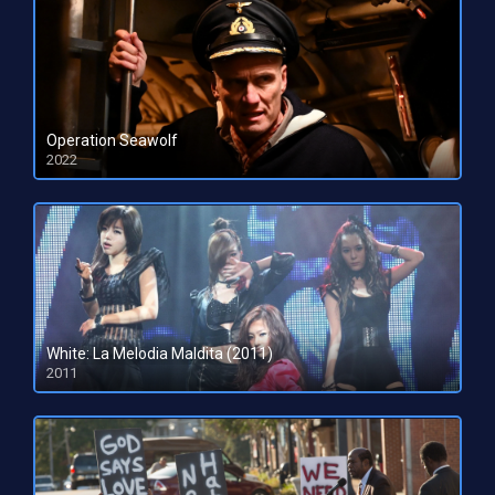
Operation Seawolf
2022
HD 1080pHD 720p
White: La Melodia Maldita (2011)
2011
HD 720p