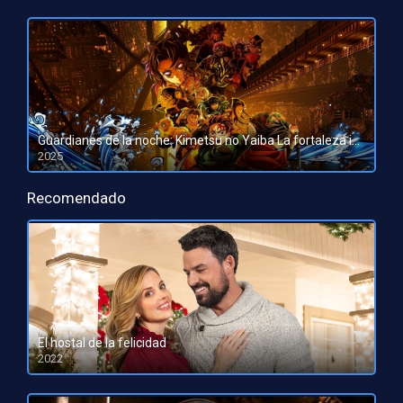
Guardianes de la noche: Kimetsu no Yaiba La fortaleza infinita
2025
HD 1080pHD 720p
Recomendado
El hostal de la felicidad
2022
HD 1080pHD 720p