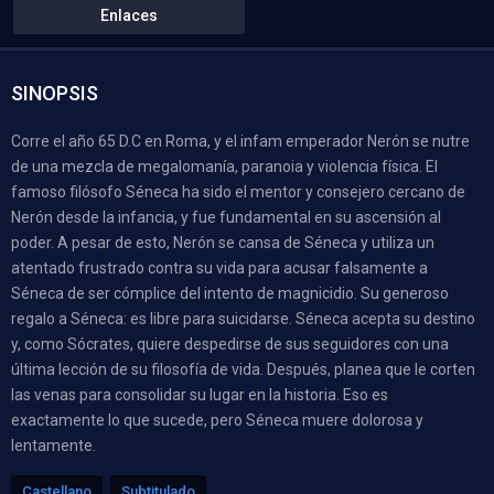
Enlaces
SINOPSIS
Corre el año 65 D.C en Roma, y el infam emperador Nerón se nutre
de una mezcla de megalomanía, paranoia y violencia física. El
famoso filósofo Séneca ha sido el mentor y consejero cercano de
Nerón desde la infancia, y fue fundamental en su ascensión al
poder. A pesar de esto, Nerón se cansa de Séneca y utiliza un
atentado frustrado contra su vida para acusar falsamente a
Séneca de ser cómplice del intento de magnicidio. Su generoso
regalo a Séneca: es libre para suicidarse. Séneca acepta su destino
y, como Sócrates, quiere despedirse de sus seguidores con una
última lección de su filosofía de vida. Después, planea que le corten
las venas para consolidar su lugar en la historia. Eso es
exactamente lo que sucede, pero Séneca muere dolorosa y
lentamente.
Castellano
Subtitulado