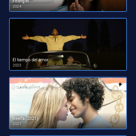
Fitting In
2024
HD 1080pHD 720p
El tiempo del amor
2023
HD 1080pHD 720p
Reefa (2021)
2021
HD 1080pHD 720p