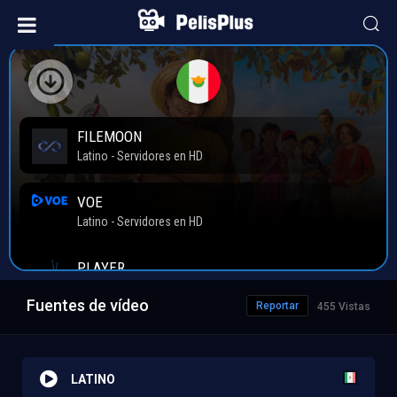
Fuentes de vídeo
Reportar
455 Vistas
LATINO