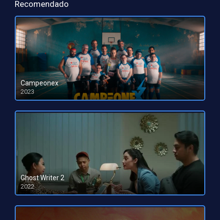
Recomendado
Campeonex
2023
HD 1080pHD 720p
Ghost Writer 2
2022
HD 1080pHD 720p