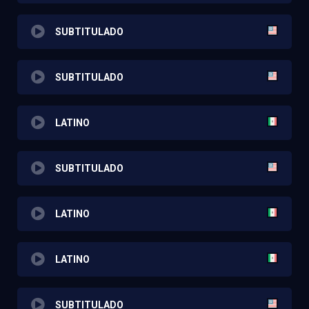
SUBTITULADO
SUBTITULADO
LATINO
SUBTITULADO
LATINO
LATINO
SUBTITULADO