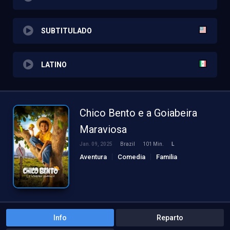
SUBTITULADO
LATINO
Chico Bento e a Goiabeira
Maraviosa
Jan. 09, 2025
Brazil
101 Min.
L
Aventura
Comedia
Familia
Info
Reparto