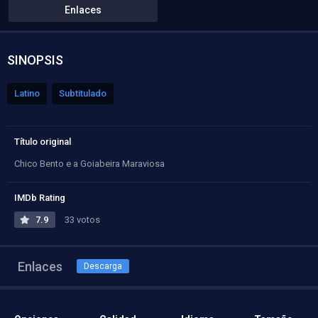
Enlaces
SINOPSIS
Latino
Subtitulado
Título original
Chico Bento e a Goiabeira Maraviosa
IMDb Rating
7.9
33 votos
Enlaces
Descarga