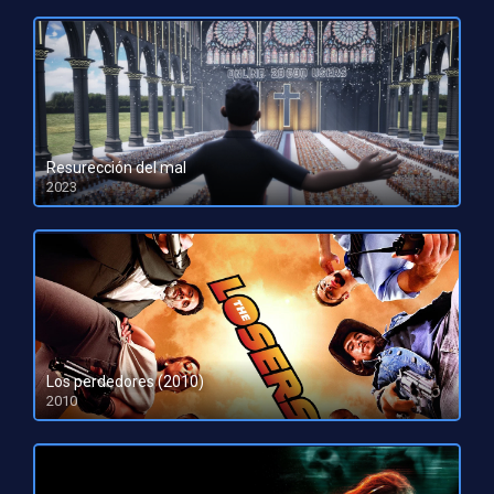
Resurección del mal
2023
HD 1080pHD 720p
Los perdedores (2010)
2010
HD 720p