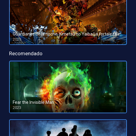
Guardianes de la noche: Kimetsu no Yaiba La fortaleza infinita
2025
HD 1080pHD 720p
Recomendado
Fear the Invisible Man
2023
HD 1080pHD 720p