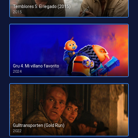
Temblores 5: El legado (2015)
2015
HD 720p
Gru 4. Mi villano favorito
2024
HD 1080pHD 720p
Gulltransporten (Gold Run)
2022
HD 1080pHD 720p