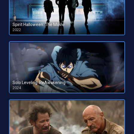
Spirit Halloween: The Movie
2022
HD 1080pHD 720p
Solo Leveling: ReAwakening
2024
HD 1080pHD 720p