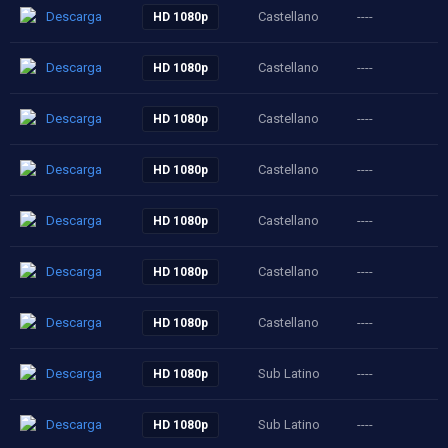
Descarga
Castellano
----
HD 1080p
Descarga
Castellano
----
HD 1080p
Descarga
Castellano
----
HD 1080p
Descarga
Castellano
----
HD 1080p
Descarga
Castellano
----
HD 1080p
Descarga
Castellano
----
HD 1080p
Descarga
Castellano
----
HD 1080p
Descarga
Sub Latino
----
HD 1080p
Descarga
Sub Latino
----
HD 1080p