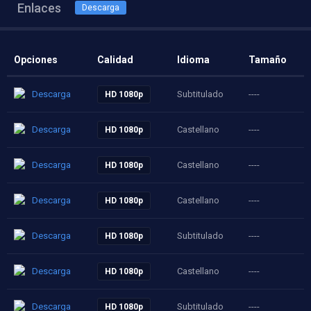
Enlaces
Descarga
Opciones
Calidad
Idioma
Tamaño
Descarga
Subtitulado
----
HD 1080p
Descarga
Castellano
----
HD 1080p
Descarga
Castellano
----
HD 1080p
Descarga
Castellano
----
HD 1080p
Descarga
Subtitulado
----
HD 1080p
Descarga
Castellano
----
HD 1080p
Descarga
Subtitulado
----
HD 1080p