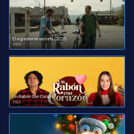
El ingrediente secreto (2020)
2020
HD 720p
Un Rabón Con Corazón
2022
HD 1080pHD 720p