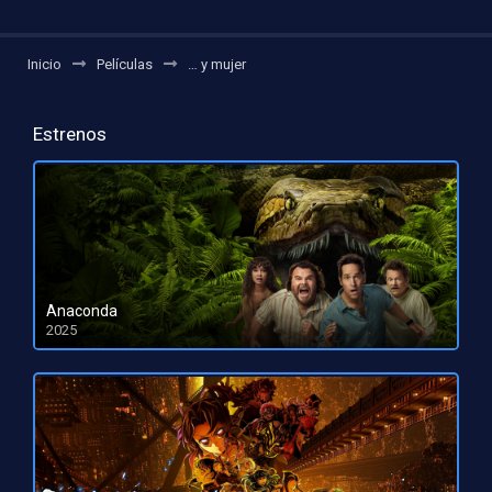
Inicio
Películas
… y mujer
Estrenos
Anaconda
2025
HD 1080pHD 720p