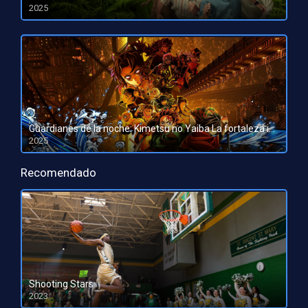
2025
HD 1080pHD 720p
Guardianes de la noche: Kimetsu no Yaiba La fortaleza infinita
2025
HD 1080pHD 720p
Recomendado
Shooting Stars
2023
HD 1080pHD 720p