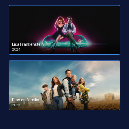
Lisa Frankenstein
2024
HD 1080pHD 720p
Plan en familia
2023
HD 1080pHD 720p