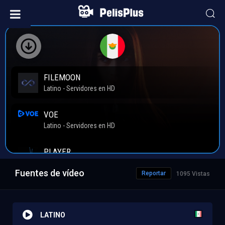
Fuentes de vídeo
Reportar
1095 Vistas
LATINO