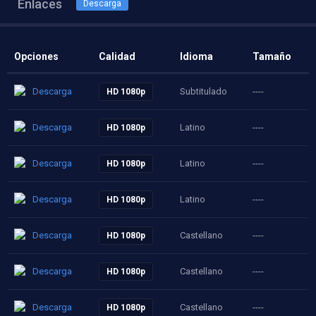
Enlaces
Descarga
Opciones
Calidad
Idioma
Tamaño
Descarga
Subtitulado
----
HD 1080p
Descarga
Latino
----
HD 1080p
Descarga
Latino
----
HD 1080p
Descarga
Latino
----
HD 1080p
Descarga
Castellano
----
HD 1080p
Descarga
Castellano
----
HD 1080p
Descarga
Castellano
----
HD 1080p