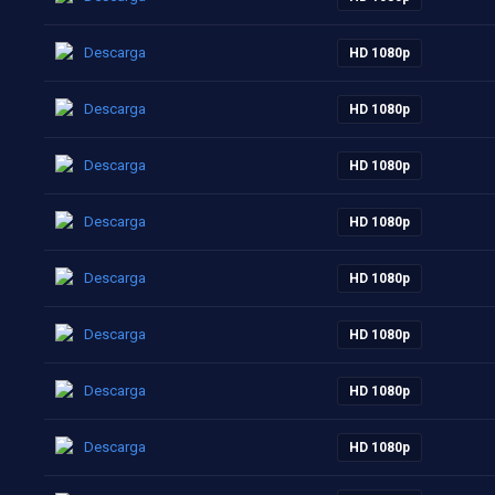
Descarga
HD 1080p
Descarga
HD 1080p
Descarga
HD 1080p
Descarga
HD 1080p
Descarga
HD 1080p
Descarga
HD 1080p
Descarga
HD 1080p
Descarga
HD 1080p