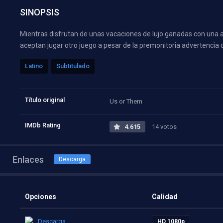
SINOPSIS
Mientras disfrutan de unas vacaciones de lujo ganadas con una ap
aceptan jugar otro juego a pesar de la premonitoria advertencia 
Latino
Subtitulado
Título original
Us or Them
IMDb Rating
4.615
14 votos
Enlaces
Descarga
Opciones
Calidad
Descarga
HD 1080p