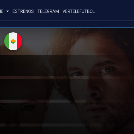
ME
ESTRENOS
TELEGRAM
VERTELEFUTBOL