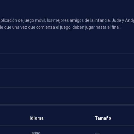
licación de juego móvil, los mejores amigos de la infancia, Jude y Andy
de que una vez que comienza el juego, deben jugar hasta el final.
Idioma
Tamaño
Latino
----