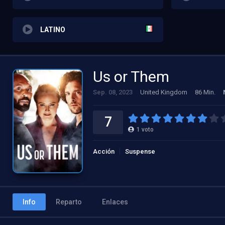
LATINO
Us or Them
Sep. 08, 2023
United Kingdom
86 Min.
7
1
voto
Acción
Suspense
Info
Reparto
Enlaces