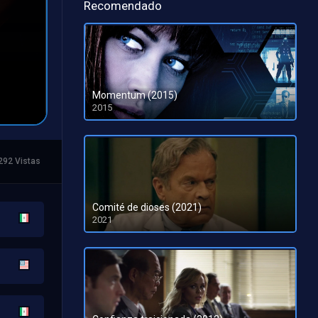
Recomendado
Momentum (2015)
2015
HD 1080pHD 720p
292 Vistas
Comité de dioses (2021)
2021
HD 1080pHD 720p