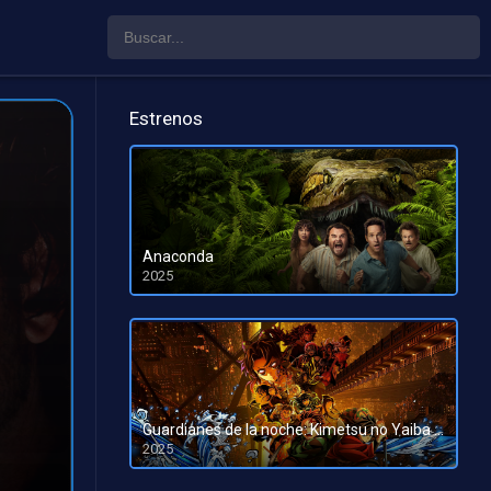
Estrenos
Anaconda
2025
HD 1080pHD 720p
Guardianes de la noche: Kimetsu no Yaiba La fortaleza infinita
2025
HD 1080pHD 720p