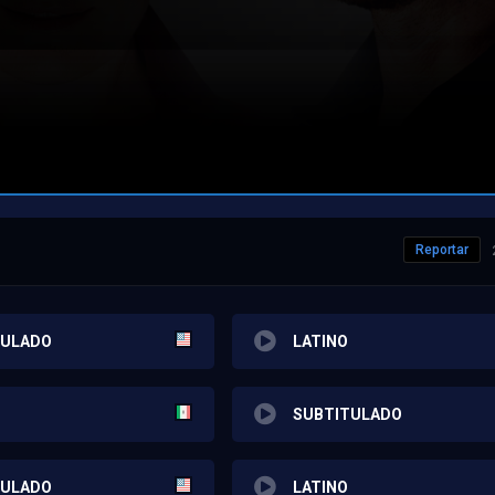
Reportar
TULADO
LATINO
SUBTITULADO
TULADO
LATINO