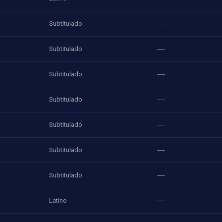
Subtitulado
----
Subtitulado
----
Subtitulado
----
Subtitulado
----
Subtitulado
----
Subtitulado
----
Subtitulado
----
Latino
----