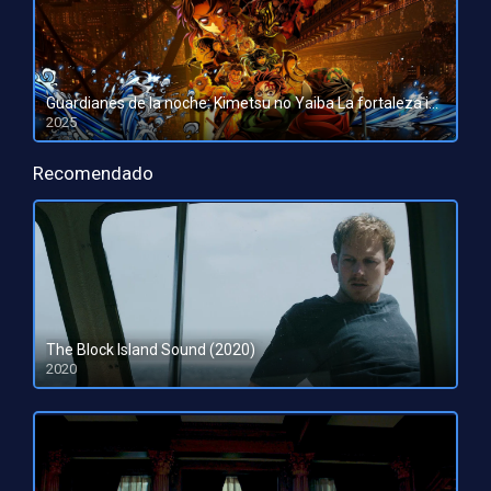
Guardianes de la noche: Kimetsu no Yaiba La fortaleza infinita
2025
HD 1080pHD 720p
Recomendado
The Block Island Sound (2020)
2020
HD 720p