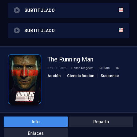
SUBTITULADO
SUBTITULADO
The Running Man
Nov. 11, 2025
United Kingdom
133 Min.
16
Acción
Ciencia ficción
Suspense
Info
Reparto
Enlaces