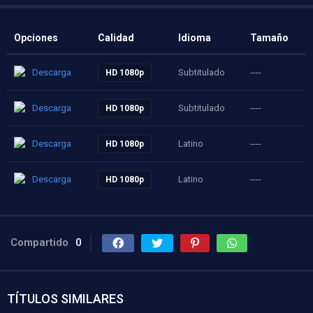
Opciones
Calidad
Idioma
Tamaño
Descarga
Subtitulado
----
HD 1080p
Descarga
Subtitulado
----
HD 1080p
Descarga
Latino
----
HD 1080p
Descarga
Latino
----
HD 1080p
Compartido
0
TÍTULOS SIMILARES