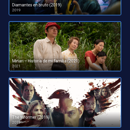
Diamantes en bruto (2019)
2019
HD 1080pHD 720p
Minari – Historia de mi familia (2021)
2021
HD 1080pHD 720p
The Informer (2019)
2019
HD 720p