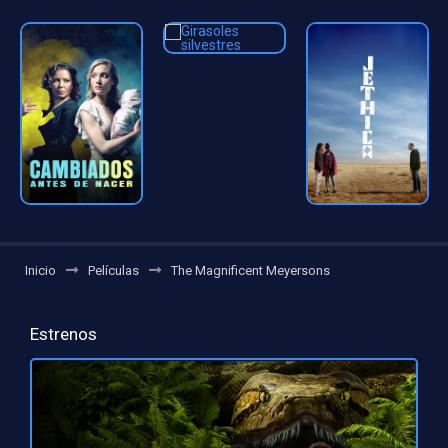
Inicio
Películas
The Magnificent Meyersons
Estrenos