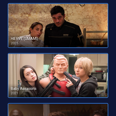
HIERVE (UMAMI)
2025
HD 1080pHD 720p
Baby Assassins
2021
HD 1080pHD 720p