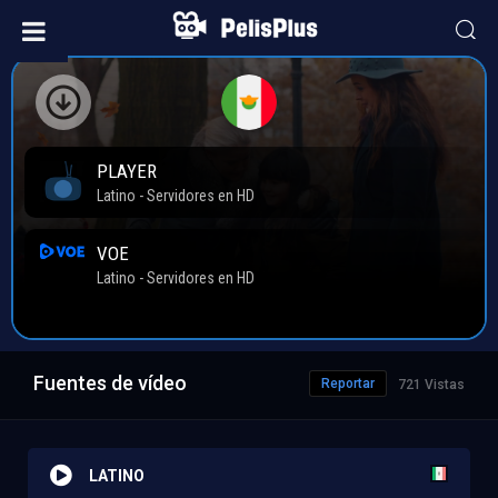
Fuentes de vídeo
Reportar
721 Vistas
LATINO