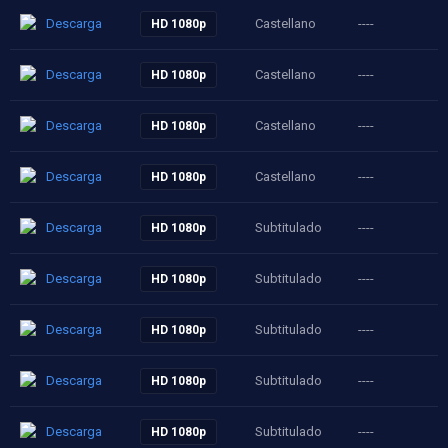
Descarga
Castellano
----
HD 1080p
Descarga
Castellano
----
HD 1080p
Descarga
Castellano
----
HD 1080p
Descarga
Castellano
----
HD 1080p
Descarga
Subtitulado
----
HD 1080p
Descarga
Subtitulado
----
HD 1080p
Descarga
Subtitulado
----
HD 1080p
Descarga
Subtitulado
----
HD 1080p
Descarga
Subtitulado
----
HD 1080p