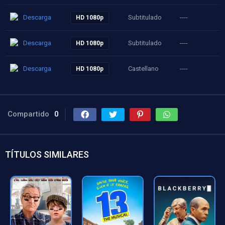
Descarga
Subtitulado
----
HD 1080p
Descarga
Subtitulado
----
HD 1080p
Descarga
Castellano
----
HD 1080p
Compartido
0
TÍTULOS SIMILARES