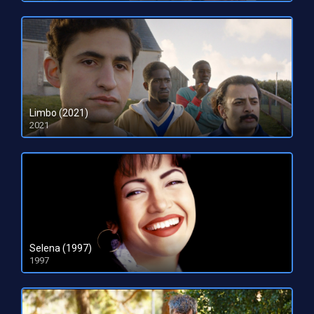
Limbo (2021)
2021
HD 1080pHD 720p
Selena (1997)
1997
HD 1080pHD 720p