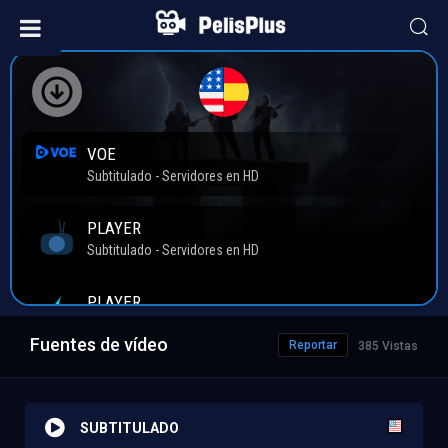
Fuentes de vídeo
Reportar
385 Vistas
SUBTITULADO