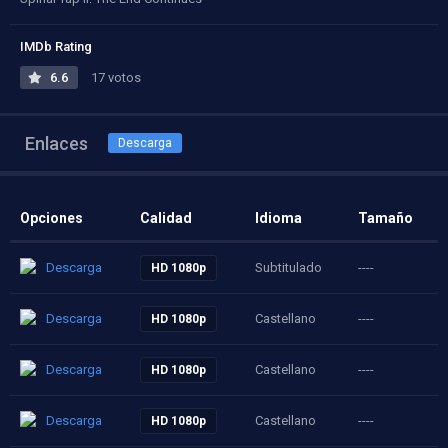
IMDb Rating
6.6
17 votos
Enlaces
Descarga
Opciones
Calidad
Idioma
Tamaño
Descarga
Subtitulado
----
HD 1080p
Descarga
Castellano
----
HD 1080p
Descarga
Castellano
----
HD 1080p
Descarga
Castellano
----
HD 1080p