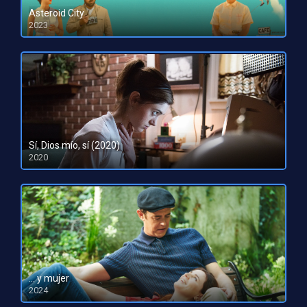
Asteroid City
2023
HD 1080pHD 720p
Sí, Dios mío, sí (2020)
2020
HD 720p
… y mujer
2024
HD 1080pHD 720p