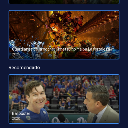
HD 1080pHD 720p
Guardianes de la noche: Kimetsu no Yaiba La fortaleza infinita
2025
HD 1080pHD 720p
Recomendado
Ballbuster
2020
HD 1080pHD 720p