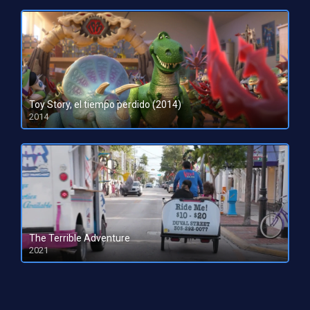
Toy Story, el tiempo perdido (2014)
2014
DVDRip
The Terrible Adventure
2021
HD 1080pHD 720p