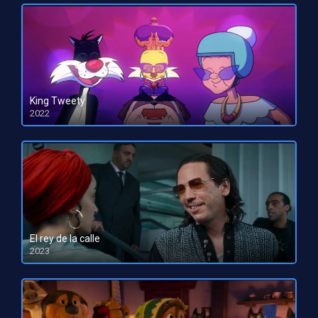
King Tweety
2022
HD 1080pHD 720p
El rey de la calle
2023
HD 1080pHD 720p