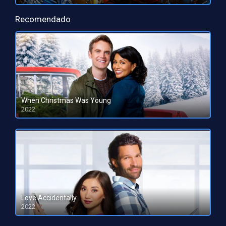
HD 1080pHD 720p
Recomendado
When Christmas Was Young
2022
HD 1080pHD 720p
Love Accidentally
2022
HD 1080pHD 720p