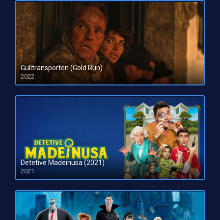
Gulltransporten (Gold Run)
2022
HD 1080pHD 720p
Detetive Madeinusa (2021)
2021
HD 1080pHD 720p