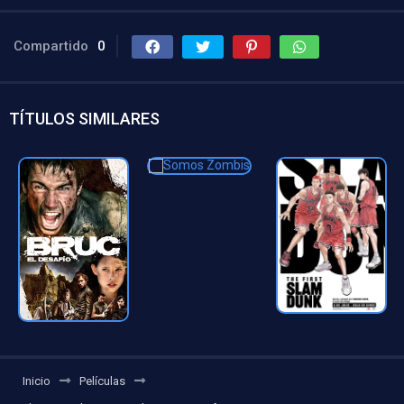
Compartido
0
TÍTULOS SIMILARES
Inicio
Películas