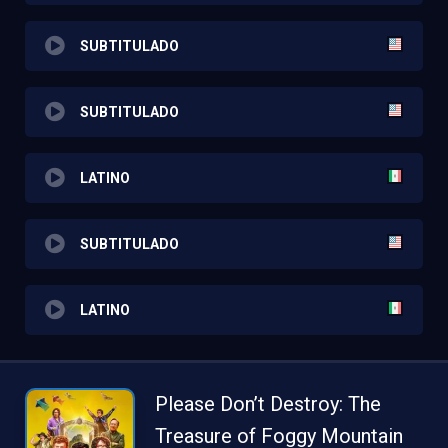
SUBTITULADO
SUBTITULADO
LATINO
SUBTITULADO
LATINO
Please Don’t Destroy: The
Treasure of Foggy Mountain