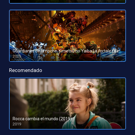
HD 1080pHD 720p
Guardianes de la noche: Kimetsu no Yaiba La fortaleza infinita
2025
HD 1080pHD 720p
Recomendado
Rocca cambia el mundo (2019)
2019
HD 720p