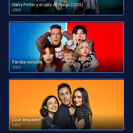
Harry Potter y el cáliz de fuego (2005)
2005
HD 720p
Familia revuelta
2023
HD 1080pHD 720p
¡Qué despadre!
2022
HD 1080pHD 720p