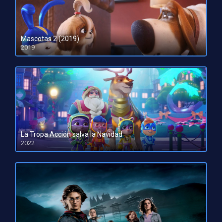
Mascotas 2 (2019)
2019
HD 720p
La Tropa Acción salva la Navidad
2022
HD 1080pHD 720p