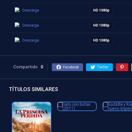
Descarga
HD 1080p
Descarga
HD 1080p
Descarga
HD 1080p
Compartido
0
Facebook
Twitter
TÍTULOS SIMILARES