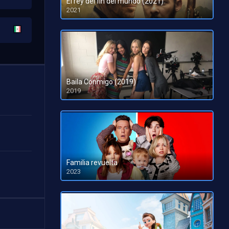
El rey del fin del mundo (2021)
2021
HD 1080pHD 720p
Baila Conmigo (2019)
2019
HD 720p
Familia revuelta
2023
HD 1080pHD 720p