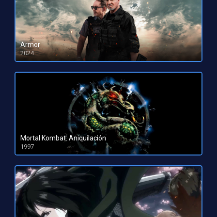
Armor
2024
HD 1080pHD 720p
Mortal Kombat: Aniquilación
1997
HD 1080pHD 720p