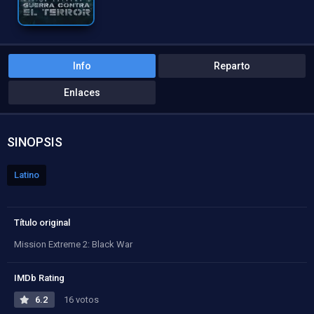
Info
Reparto
Enlaces
SINOPSIS
Latino
Título original
Mission Extreme 2: Black War
IMDb Rating
6.2
16 votos